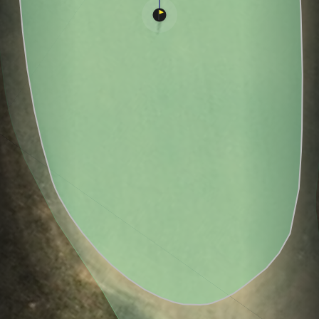
Hole
Green
Par 4
0
C
3
414