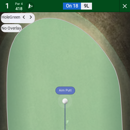
1
Par 4
On 18
9L
Links At Perry Cabin
418
Hole
Green
Try it now for free with a preview of the first 3 holes.
No Overlay
Par 4
0
C
1
405
Aim Putt
Hole
Green
Par 4
0
C
2
379