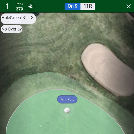
1
Par 4
On 9
11R
Hidden Trails Country Club
379
Hole
Green
Try it now for free with a preview of the first 3 holes.
No Overlay
Par 4
0
C
1
390
Aim Putt
Hole
Green
Par 3
0
C
2
193