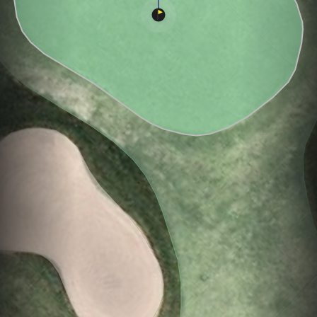
Hole
Green
Par 5
0
C
3
457