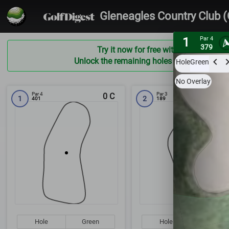
Gleneagles Country Club 
1
Par 4
379
Try it now for free with a preview of t
Unlock the remaining holes and ALL courses
Hole
Green
No Overlay
Par 4
Par 3
0
C
1
2
401
189
Hole
Green
Hole
Green