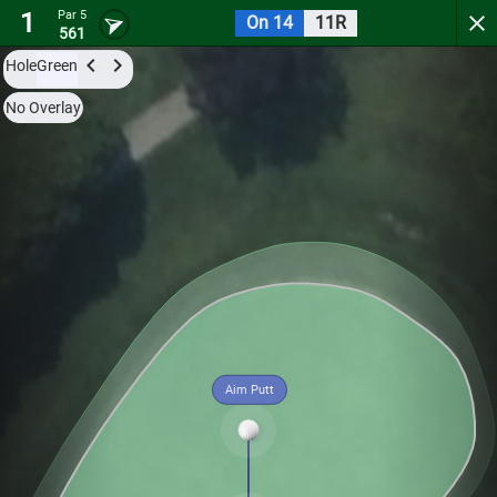
1
Par 5
On 14
11R
Turtle Creek Golf Course
561
Hole
Green
Try it now for free with a preview of the first 3 holes.
No Overlay
Par 5
0
C
1
549
Aim Putt
Hole
Green
Par 4
0
C
2
348