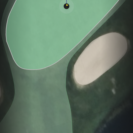
Hole
Green
Par 4
0
C
3
376