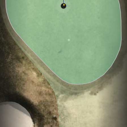
Hole
Green
Par 3
0
C
3
161