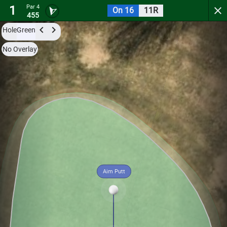
1
Par 4
On 16
11R
Colonial Heritage Golf Club
455
Hole
Green
Try it now for free with a preview of the first 3 holes.
No Overlay
Par 4
0
C
1
445
Aim Putt
Hole
Green
Par 4
0
C
2
389