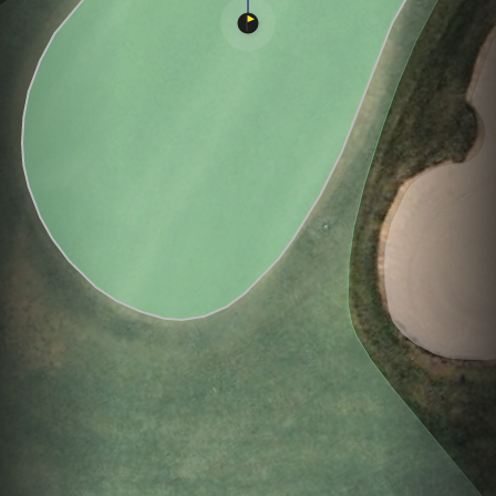
Hole
Green
Par 3
0
C
3
182