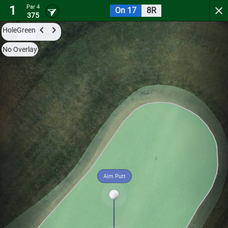
1
Par 4
On 17
8R
Canyon River Golf Club
375
Hole
Green
Try it now for free with a preview of the first 3 holes.
No Overlay
Par 4
0
C
1
379
Aim Putt
Hole
Green
Par 4
0
C
2
480