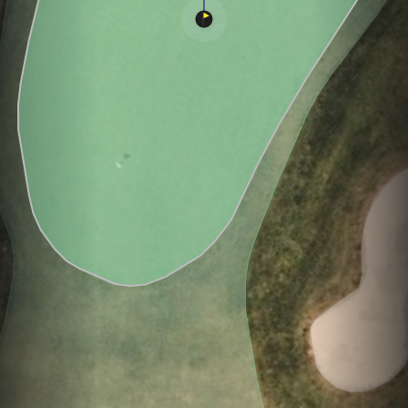
Hole
Green
Par 5
0
C
3
594