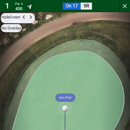
1
Par 4
On 17
9R
Spring Meadows Golf Course at Cole Fa
430
Hole
Green
Try it now for free with a preview of the first 3 holes.
No Overlay
Par 4
0
C
1
426
Aim Putt
Hole
Green
Par 4
0
C
2
367