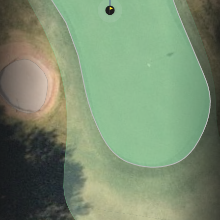
Hole
Green
Par 4
0
C
3
306