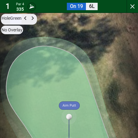
1
Par 4
On 19
6L
Glen Dornoch Golf Links
335
Hole
Green
Try it now for free with a preview of the first 3 holes.
No Overlay
Par 4
0
C
1
341
Aim Putt
Hole
Green
Par 4
0
C
2
422