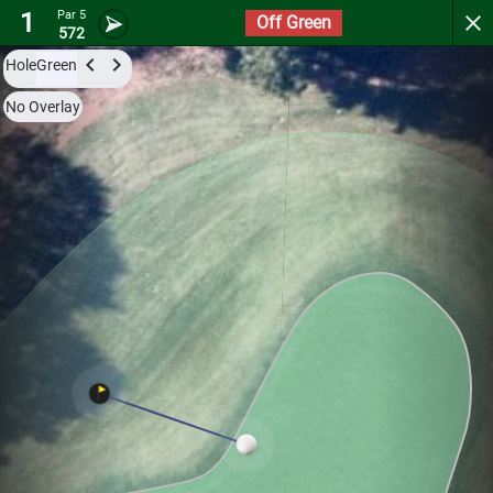
1
Par 5
Off Green
The Peninsula Club
572
Hole
Green
Try it now for free with a preview of the first 3 holes.
No Overlay
Par 5
23.6
L
3.3
1
539
Hole
Green
Par 4
0
C
2
456