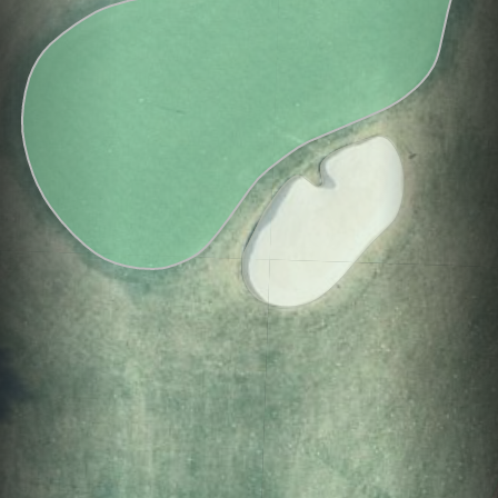
Hole
Green
Par 4
0
C
3
430