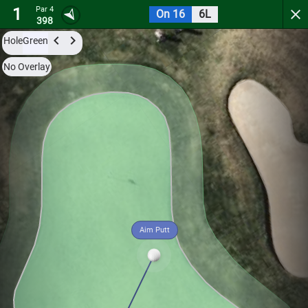
1
Par 4
On 16
6L
McCormick Woods Golf Club
398
Hole
Green
Try it now for free with a preview of the first 3 holes.
No Overlay
Par 4
15
L
5
1
396
Aim Putt
Hole
Green
Par 5
15
L
5
2
533