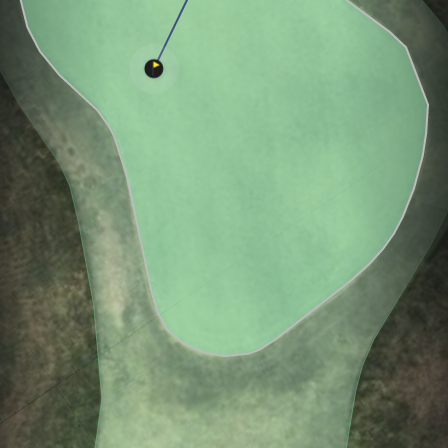
Hole
Green
Par 4
15
L
5
3
443