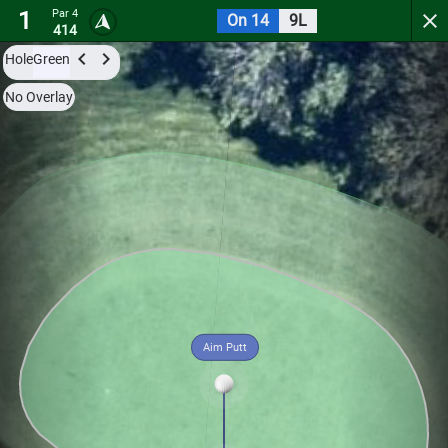
1
Par 4
On 14
9L
Belmont Golf Club
414
Hole
Green
Try it now for free with a preview of the first 3 holes.
No Overlay
Par 4
0
C
1
414
Aim Putt
Hole
Green
Par 4
0
C
2
427