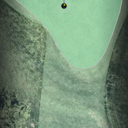
Hole
Green
Par 5
0
C
3
466