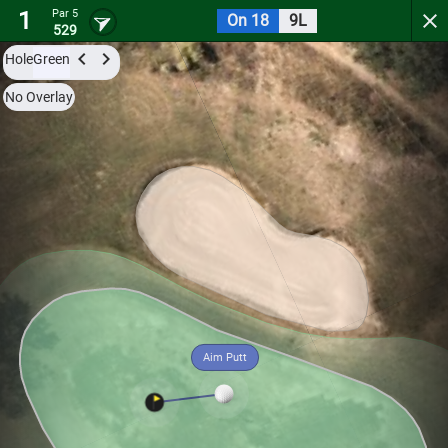
1
Par 5
On 18
9L
Shalimar Pointe Golf & Country Club
529
Hole
Green
Try it now for free with a preview of the first 3 holes.
No Overlay
Par 5
18
L
9
1
508
Aim Putt
Hole
Green
Par 4
7
L
6
2
362