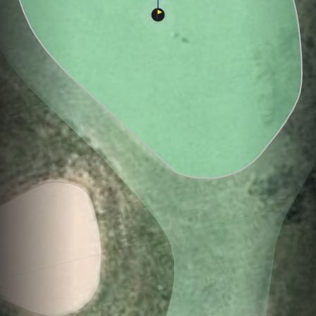
Hole
Green
Par
0
C
3
162