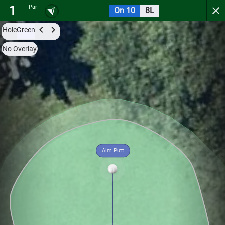
1
Par
On 10
8L
Georgetown Country Club
Hole
Green
Try it now for free with a preview of the first 3 holes.
No Overlay
Par
0
C
1
135
Aim Putt
Hole
Green
Par
0
C
2
83