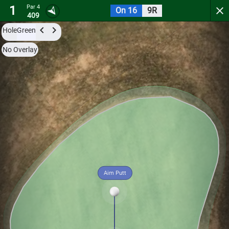
1
Par 4
On 16
9R
Abbey Springs Golf Course
409
Hole
Green
Try it now for free with a preview of the first 3 holes.
No Overlay
Par 4
0
C
1
410
Aim Putt
Hole
Green
Par 3
0
C
2
205