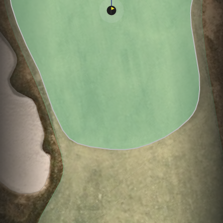
Hole
Green
Par 4
0
C
3
364