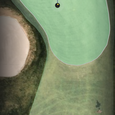
Hole
Green
Par 5
0
C
3
531