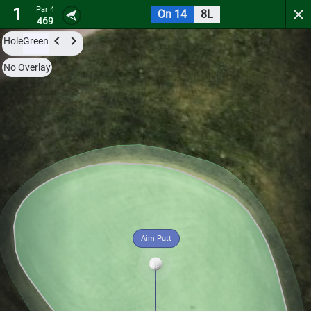
1
Par 4
On 14
8L
Golf Club of New England
469
Hole
Green
Try it now for free with a preview of the first 3 holes.
No Overlay
Par 4
0
C
1
449
Aim Putt
Hole
Green
Par 4
0
C
2
388