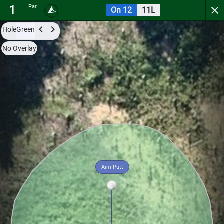
1
Par
On 12
11L
Spuyten Duyval Golf Course (East/Sout
Hole
Green
Try it now for free with a preview of the first 3 holes.
No Overlay
Par
0
C
1
492
Aim Putt
Hole
Green
East/South
Par
0
C
2
370