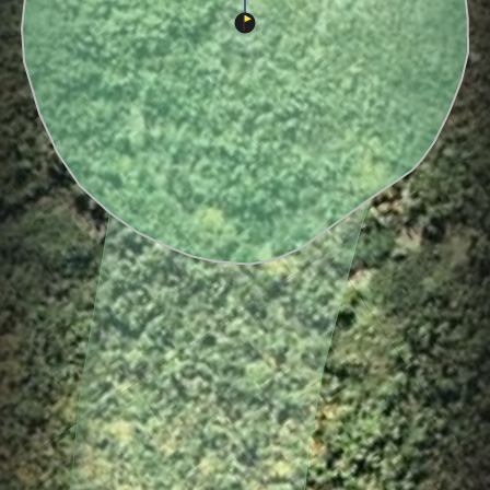
Hole
Green
East/South
Par
0
C
3
375