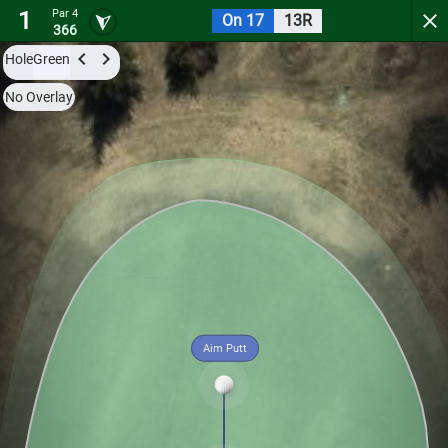
1
Par 4
On 17
13R
Stone River Golf Club
366
Hole
Green
Try it now for free with a preview of the first 3 holes.
No Overlay
Par 4
0
C
1
360
Aim Putt
Hole
Green
Par 4
0
C
2
311