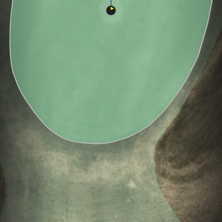
Hole
Green
Par 3
0
C
3
158