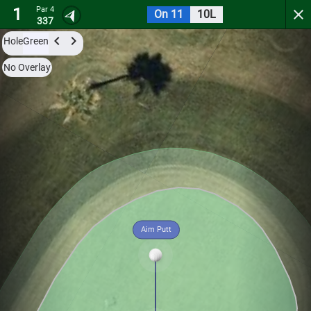
1
Par 4
On 11
10L
Stardust
337
Hole
Green
Try it now for free with a preview of the first 3 holes.
No Overlay
Par 4
0
C
1
342
Aim Putt
Hole
Green
Par 3
0
C
2
152