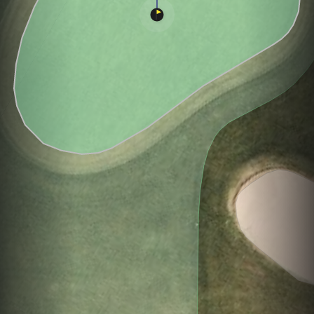
Hole
Green
Par 3
0
C
3
204