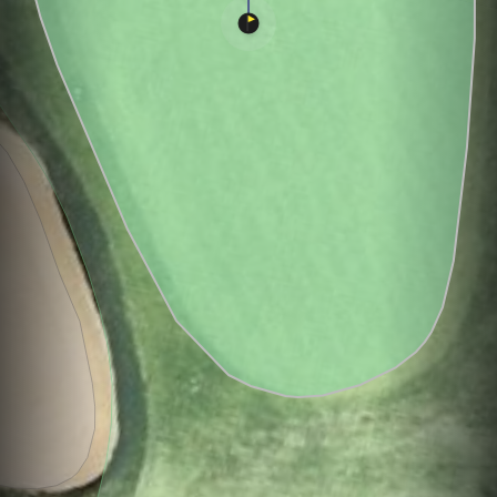
Hole
Green
Par 3
15.1
L
9.6
3
218