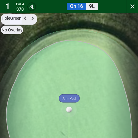
1
Par 4
On 16
9L
Pepper Pike Club
378
Hole
Green
Try it now for free with a preview of the first 3 holes.
No Overlay
Par 4
16.3
L
9
1
389
Aim Putt
Hole
Green
Par 4
13.4
L
9.4
2
406